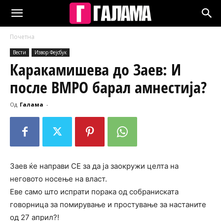
Почетна
Вести
Извор Фејсбук
Каракамишева до Заев: И
после ВМРО барал амнестија?
Од
Галама
-
Заев ќе направи СЕ за да ја заокружи целта на
неговото носење на власт.
Еве само што испрати порака од собраниската
говорница за помирување и простување за настаните
од 27 април?!