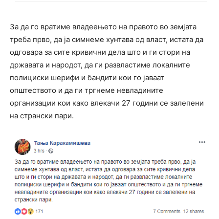
За да го вратиме владеењето на правото во земјата
треба прво, да ја симнеме хунтава од власт, истата да
одговара за сите кривични дела што и ги стори на
државата и народот, да ги развластиме локалните
полициски шерифи и бандити кои го јаваат
општеството и да ги тргнеме невладините
организации кои како влекачи 27 години се залепени
на странски пари.