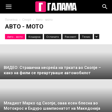
Почетна
Спорт
Авто - мото
АВТО - МОТО
Авто - мото
Кошарка
Останато
Ракомет
Тенис
ВИДЕО: Стравична несреќа на трката во Скопје –
како на филм се превртуваше автомобилот
Младиот Марко од Скопје, оваа есен блесна во
Мотокрос и Ендуро шампионатот на Македонија